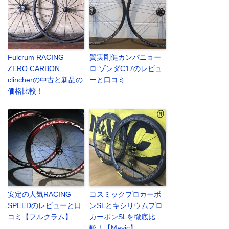
Fulcrum RACING
質実剛健カンパニョー
ZERO CARBON
ロ ゾンダC17のレビュ
clincherの中古と新品の
ーと口コミ
価格比較！
安定の人気RACING
コスミックプロカーボ
SPEEDのレビューと口
ンSLとキシリウムプロ
コミ【フルクラム】
カーボンSLを徹底比
較！【Mavic】