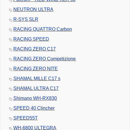
NEUTRON ULTRA
R-SYS SLR
RACING QUATTRO Carbon
RACING SPEED
RACING ZERO C17
RACING ZERO Competizione
RACING ZERO NITE
SHAMAL MILLE C17 s
SHAMAL ULTRA C17
Shimano WH-RX830
SPEED 40 Clincher
SPEED55T
WH-6800 ULTEGRA