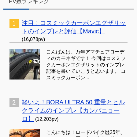
PV数ランキング
注目！コスミックカーボンエグザリッ
トのインプレと評価【Mavic】
(16,078pv)
こんばんは。万年アマチュアローデ
ィのカモネギです！ 今回はコスミッ
クカーボンエグザリットのインプレ
記事を書いていこうと思います。 コ
スミックカーボン...
軽いよ！BORA ULTRA 50 重量とヒル
クライムのインプレ【カンパニョー
ロ】
(12,203pv)
こんにちは！ロードバイク歴25年、