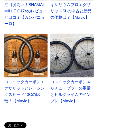
注目度高い！SHAMAL
キシリウムプロエグザ
MILLE C17sのレビュー
リットSLの中古と新品
と口コミ【カンパニョ
の価格は？【Mavic】
ーロ】
コスミックカーボンエ
コスミックカーボン４
グザリットとレーシン
０チューブラーの重量
グスピード40Cの比
とヒルクライムのイン
較！【Mavic】
プレ【Mavic】