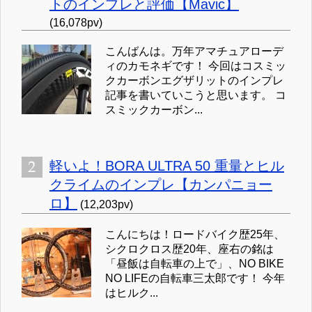
トのインプレと評価【Mavic】
(16,078pv)
こんばんは。万年アマチュアローデ
ィのカモネギです！ 今回はコスミッ
クカーボンエグザリットのインプレ
記事を書いていこうと思います。 コ
スミックカーボン...
軽いよ！BORA ULTRA 50 重量とヒル
クライムのインプレ【カンパニョー
ロ】
(12,203pv)
こんにちは！ロードバイク歴25年、
シクロクロス歴20年、座右の銘は
「昼飯は自転車の上で」、NO BIKE
NO LIFEの自転車三太郎です！ 今年
はヒルク...