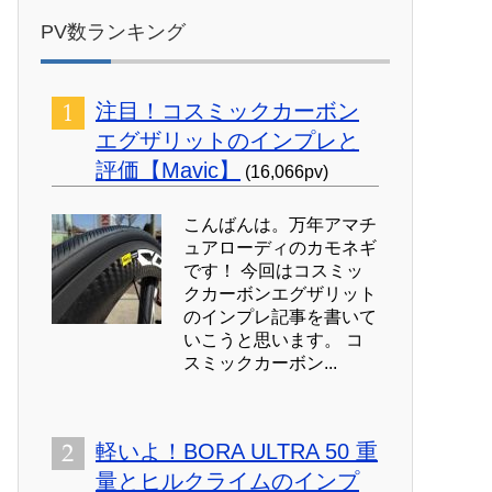
PV数ランキング
注目！コスミックカーボン
エグザリットのインプレと
評価【Mavic】
(16,066pv)
こんばんは。万年アマチ
ュアローディのカモネギ
です！ 今回はコスミッ
クカーボンエグザリット
のインプレ記事を書いて
いこうと思います。 コ
スミックカーボン...
軽いよ！BORA ULTRA 50 重
量とヒルクライムのインプ