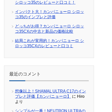
シロッコ35のレビューと口コミ！
インパクト大！カンパニョーロ シロッ
コ35のインプレと評価
どっちがお得？カンパニョーロ シロッ
コ35CXの中古と新品の価格比較
結局これが実用的！カンパニョーロ シ
ロッコ35CXのレビューと口コミ
最近のコメント
想像以上！SHAMAL ULTRA C17のイン
プレと評価【カンパニョーロ】
に
Hiro
より
シンプルが一番！NEUTRON ULTRAの