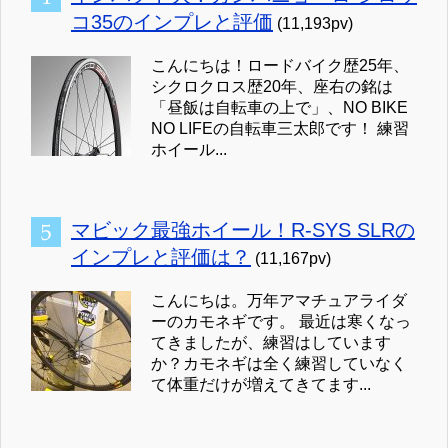
コ35のインプレと評価
(11,193pv)
こんにちは！ロードバイク歴25年、
シクロクロス歴20年、座右の銘は
「昼飯は自転車の上で」、NO BIKE
NO LIFEの自転車三太郎です！ 練習
ホイール...
マビック最強ホイール！R-SYS SLRの
インプレと評価は？
(11,167pv)
こんにちは。万年アマチュアライダ
ーのカモネギです。 最近は寒くなっ
てきましたが、練習はしています
か？カモネギは全く練習していなく
て体重だけが増えてきてます...