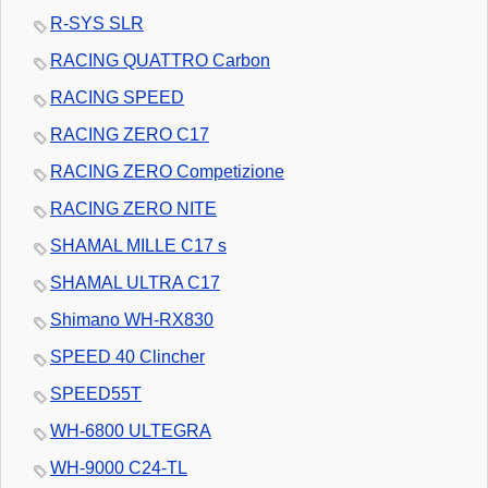
R-SYS SLR
RACING QUATTRO Carbon
RACING SPEED
RACING ZERO C17
RACING ZERO Competizione
RACING ZERO NITE
SHAMAL MILLE C17 s
SHAMAL ULTRA C17
Shimano WH-RX830
SPEED 40 Clincher
SPEED55T
WH-6800 ULTEGRA
WH-9000 C24-TL