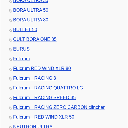
BORA ULTRA 35
BORA ULTRA 50
BORA ULTRA 80
BULLET 50
CULT BORA ONE 35
EURUS
Fulcrum
Fulcrum RED WIND XLR 80
Fulcrum RACING 3
Fulcrum RACING QUATTRO LG
Fulcrum RACING SPEED 35
Fulcrum RACING ZERO CARBON clincher
Fulcrum RED WIND XLR 50
NEUTRON ULTRA