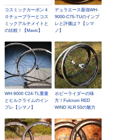
コスミックカーボン４
デュラエース最強WH-
０チューブラーとコス
9000-C75-TUのインプ
ミックアルチメイトと
レと評価は？【シマ
の比較！【Mavic】
ノ】
WH-9000 C24-TL重量
ホビーライダーの味
とヒルクライムのイン
方！Fulcrum RED
プレ【シマノ】
WIND XLR 50の魅力