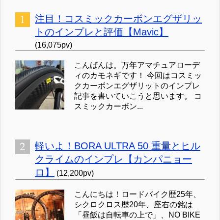
注目！コスミックカーボンエグザリッ
トのインプレと評価【Mavic】
(16,075pv)
こんばんは。万年アマチュアローデ
ィのカモネギです！ 今回はコスミッ
クカーボンエグザリットのインプレ
記事を書いていこうと思います。 コ
スミックカーボン...
軽いよ！BORA ULTRA 50 重量とヒル
クライムのインプレ【カンパニョー
ロ】
(12,200pv)
こんにちは！ロードバイク歴25年、
シクロクロス歴20年、座右の銘は
「昼飯は自転車の上で」、NO BIKE