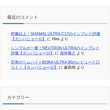
最近のコメント
想像以上！SHAMAL ULTRA C17のインプレと評価
【カンパニョーロ】
に
Hiro
より
シンプルが一番！NEUTRON ULTRAのインプレと
評価【カンパニョーロ】
に
深井雅之
より
圧巻のリムハイトBORA ULTRA 80のレビューと口
コミ！【カンパニョーロ】
に
倉田尚
より
カテゴリー