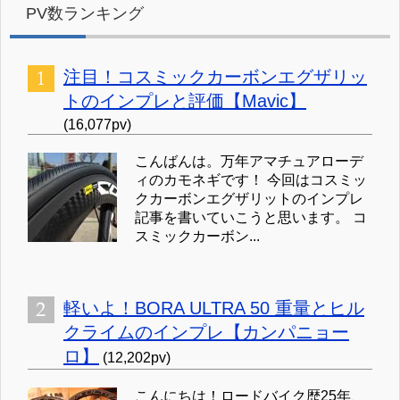
PV数ランキング
注目！コスミックカーボンエグザリッ
トのインプレと評価【Mavic】
(16,077pv)
こんばんは。万年アマチュアローデ
ィのカモネギです！ 今回はコスミッ
クカーボンエグザリットのインプレ
記事を書いていこうと思います。 コ
スミックカーボン...
軽いよ！BORA ULTRA 50 重量とヒル
クライムのインプレ【カンパニョー
ロ】
(12,202pv)
こんにちは！ロードバイク歴25年、