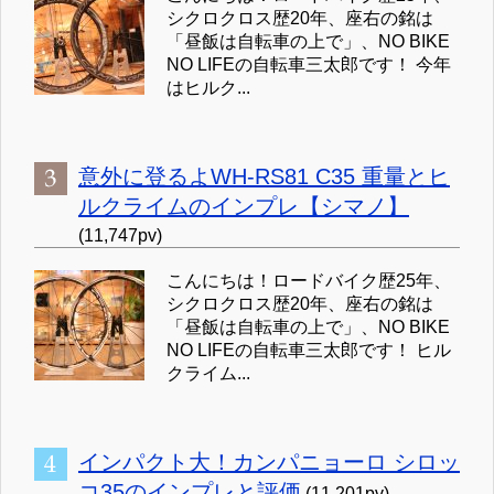
シクロクロス歴20年、座右の銘は
「昼飯は自転車の上で」、NO BIKE
NO LIFEの自転車三太郎です！ 今年
はヒルク...
意外に登るよWH-RS81 C35 重量とヒ
ルクライムのインプレ【シマノ】
(11,747pv)
こんにちは！ロードバイク歴25年、
シクロクロス歴20年、座右の銘は
「昼飯は自転車の上で」、NO BIKE
NO LIFEの自転車三太郎です！ ヒル
クライム...
インパクト大！カンパニョーロ シロッ
コ35のインプレと評価
(11,201pv)