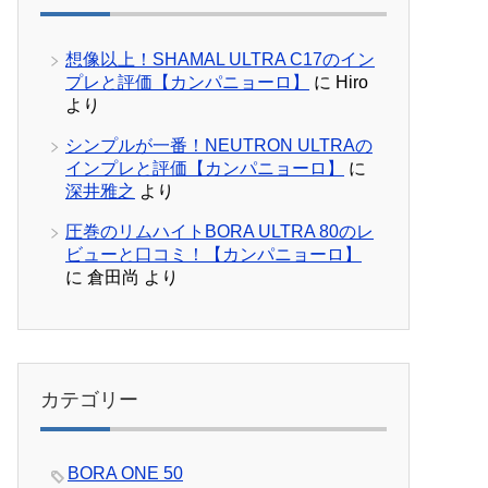
想像以上！SHAMAL ULTRA C17のイン
プレと評価【カンパニョーロ】
に
Hiro
より
シンプルが一番！NEUTRON ULTRAの
インプレと評価【カンパニョーロ】
に
深井雅之
より
圧巻のリムハイトBORA ULTRA 80のレ
ビューと口コミ！【カンパニョーロ】
に
倉田尚
より
カテゴリー
BORA ONE 50