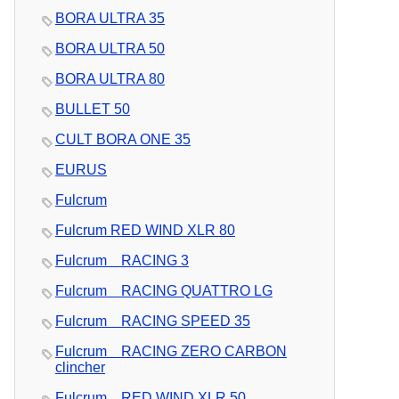
BORA ULTRA 35
BORA ULTRA 50
BORA ULTRA 80
BULLET 50
CULT BORA ONE 35
EURUS
Fulcrum
Fulcrum RED WIND XLR 80
Fulcrum RACING 3
Fulcrum RACING QUATTRO LG
Fulcrum RACING SPEED 35
Fulcrum RACING ZERO CARBON
clincher
Fulcrum RED WIND XLR 50