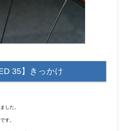
PEED 35】きっかけ
しました。
んです。