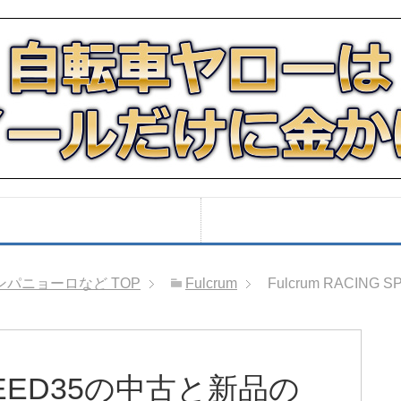
ンパニョーロなど
TOP
Fulcrum
Fulcrum RACI
 SPEED35の中古と新品の