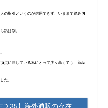
個人の取引というのが信用できず、いままで踏み切
なら話は別。
め。
も頂点に達している私にとって少々高くても、新品
。
ました。
SPEED 35】海外通販の存在