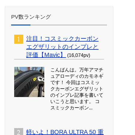
PV数ランキング
注目！コスミックカーボン
エグザリットのインプレと
評価【Mavic】
(16,074pv)
こんばんは。万年アマチ
ュアローディのカモネギ
です！ 今回はコスミッ
クカーボンエグザリット
のインプレ記事を書いて
いこうと思います。 コ
スミックカーボン...
軽いよ！BORA ULTRA 50 重