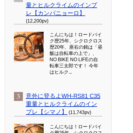
量とヒルクライムのインプ
レ【カンパニョーロ】
(12,200pv)
こんにちは！ロードバイ
ク歴25年、シクロクロス
歴20年、座右の銘は「昼
飯は自転車の上で」、
NO BIKE NO LIFEの自
転車三太郎です！ 今年
はヒルク...
意外に登るよWH-RS81 C35
重量とヒルクライムのイン
プレ【シマノ】
(11,743pv)
こんにちは！ロードバイ
ク歴25年、シクロクロス