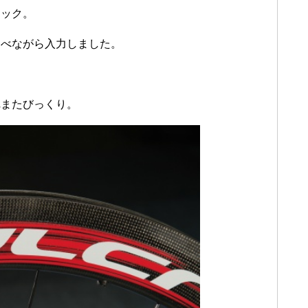
リック。
らべながら入力しました。
れまたびっくり。