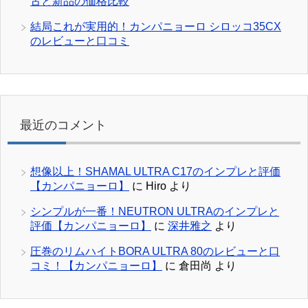
古と新品の価格比較
結局これが実用的！カンパニョーロ シロッコ35CX
のレビューと口コミ
最近のコメント
想像以上！SHAMAL ULTRA C17のインプレと評価
【カンパニョーロ】
に
Hiro
より
シンプルが一番！NEUTRON ULTRAのインプレと
評価【カンパニョーロ】
に
深井雅之
より
圧巻のリムハイトBORA ULTRA 80のレビューと口
コミ！【カンパニョーロ】
に
倉田尚
より