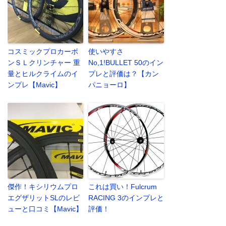
コスミックプロカーボ
使いやすさ
ンＳＬクリンチャー 重
No,1!BULLET 50のイン
量とヒルクライムのイ
プレと評価は？【カン
ンプレ【Mavic】
パニョーロ】
傑作！キシリウムプロ
これは買い！Fulcrum
エグザリットSLのレビ
RACING 3のインプレと
ューと口コミ【Mavic】
評価！