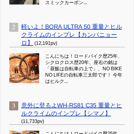
スミックカーボン...
軽いよ！BORA ULTRA 50 重量とヒル
クライムのインプレ【カンパニョー
ロ】
(12,191pv)
こんにちは！ロードバイク歴25年、
シクロクロス歴20年、座右の銘は
「昼飯は自転車の上で」、NO BIKE
NO LIFEの自転車三太郎です！ 今年
はヒルク...
意外に登るよWH-RS81 C35 重量とヒ
ルクライムのインプレ【シマノ】
(11,733pv)
こんにちは！ロードバイク歴25年、