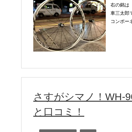
右の銘は「
車三太郎
コンポー
さすがシマノ！WH-90
と口コミ！