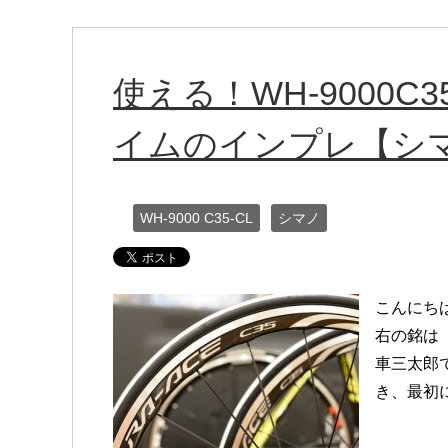
使える！WH-9000C
イムのインプレ【シ
WH-9000 C35-CL
シマノ
こんにち
右の銘は「
車三太郎
き、最初