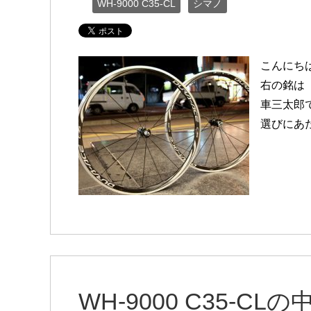
WH-9000 C35-CL
シマノ
こんにち
右の銘は「
車三太郎で
選びにあ
WH-9000 C35-