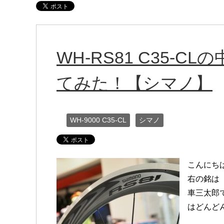
WH-RS81 C35-
てみた！【シマノ】
WH-9000 C35-CL
シマノ
こんにち
右の銘は「
車三太郎
はどんど