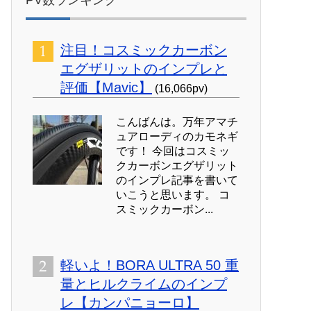
PV数ランキング
注目！コスミックカーボン
エグザリットのインプレと
評価【Mavic】
(16,066pv)
こんばんは。万年アマチ
ュアローディのカモネギ
です！ 今回はコスミッ
クカーボンエグザリット
のインプレ記事を書いて
いこうと思います。 コ
スミックカーボン...
軽いよ！BORA ULTRA 50 重
量とヒルクライムのインプ
レ【カンパニョーロ】