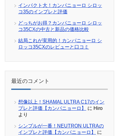
インパクト大！カンパニョーロ シロッ
コ35のインプレと評価
どっちがお得？カンパニョーロ シロッ
コ35CXの中古と新品の価格比較
結局これが実用的！カンパニョーロ シ
ロッコ35CXのレビューと口コミ
最近のコメント
想像以上！SHAMAL ULTRA C17のイン
プレと評価【カンパニョーロ】
に
Hiro
より
シンプルが一番！NEUTRON ULTRAの
インプレと評価【カンパニョーロ】
に