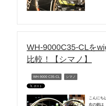
WH-9000C35-CLを
比較！【シマノ】
WH-9000 C35-CL
シマノ
こんにち
右の銘は「