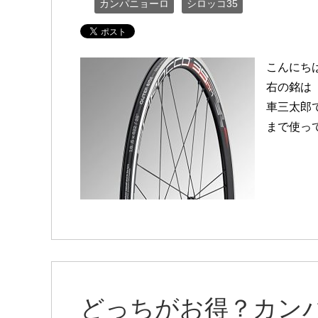
カンパニョーロ
シロッコ35
こんにち
右の銘は「
車三太郎
まで使って
どっちがお得？カンパ