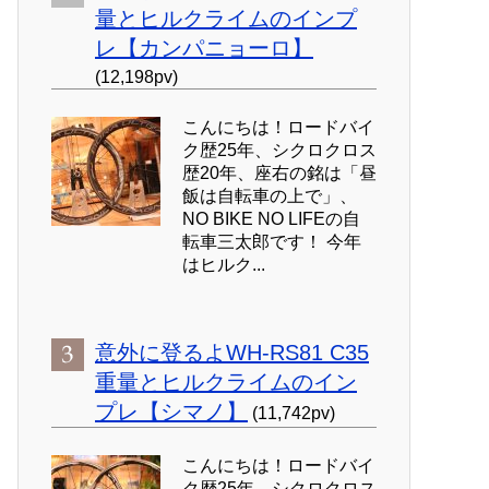
量とヒルクライムのインプ
レ【カンパニョーロ】
(12,198pv)
こんにちは！ロードバイ
ク歴25年、シクロクロス
歴20年、座右の銘は「昼
飯は自転車の上で」、
NO BIKE NO LIFEの自
転車三太郎です！ 今年
はヒルク...
意外に登るよWH-RS81 C35
重量とヒルクライムのイン
プレ【シマノ】
(11,742pv)
こんにちは！ロードバイ
ク歴25年、シクロクロス