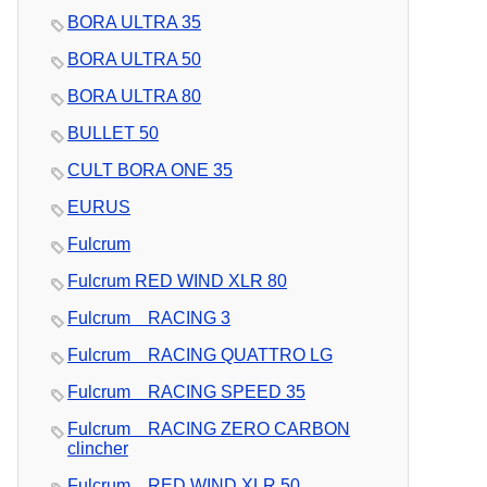
BORA ULTRA 35
BORA ULTRA 50
BORA ULTRA 80
BULLET 50
CULT BORA ONE 35
EURUS
Fulcrum
Fulcrum RED WIND XLR 80
Fulcrum RACING 3
Fulcrum RACING QUATTRO LG
Fulcrum RACING SPEED 35
Fulcrum RACING ZERO CARBON
clincher
Fulcrum RED WIND XLR 50