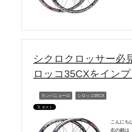
シクロクロッサー必見
ロッコ35CXをイン
カンパニョーロ
シロッコ35CX
こんにち
右の銘は「