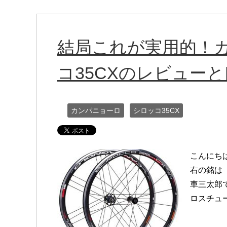
結局これが実用的！カ
コ35CXのレビュー
カンパニョーロ
シロッコ35CX
こんにち
右の銘は「
車三太郎
ロスチュ