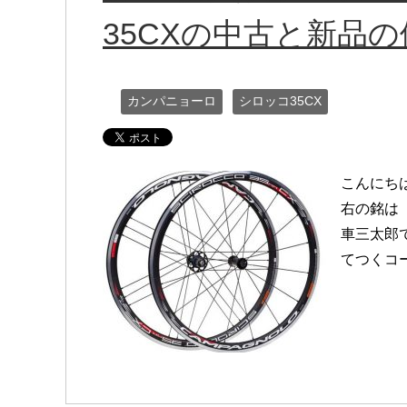
35CXの中古と新品
カンパニョーロ
シロッコ35CX
こんにち
右の銘は「
車三太郎
てつくコ