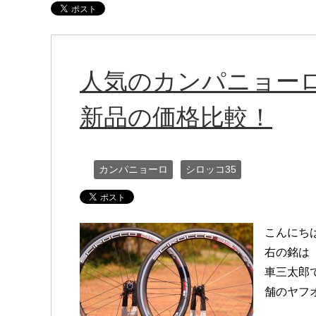
人気のカンパニョーロ
新品の価格比較！
カンパニョーロ
シロッコ35
こんにち
右の銘は「
車三太郎
舗のヤフ