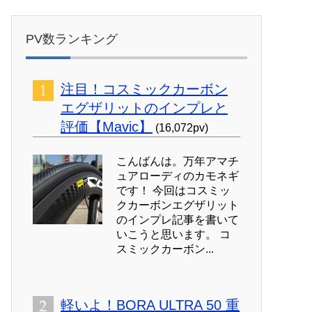
PV数ランキング
注目！コスミックカーボン
エグザリットのインプレと
評価【Mavic】
(16,072pv)
こんばんは。万年アマチ
ュアローディのカモネギ
です！ 今回はコスミッ
クカーボンエグザリット
のインプレ記事を書いて
いこうと思います。 コ
スミックカーボン...
軽いよ！BORA ULTRA 50 重