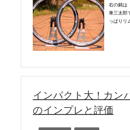
右の銘は「
車三太郎
っぱりリ
インパクト大！カンパ
のインプレと評価