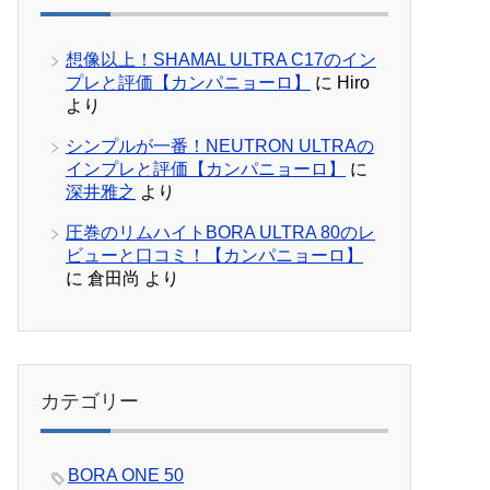
想像以上！SHAMAL ULTRA C17のイン
プレと評価【カンパニョーロ】
に
Hiro
より
シンプルが一番！NEUTRON ULTRAの
インプレと評価【カンパニョーロ】
に
深井雅之
より
圧巻のリムハイトBORA ULTRA 80のレ
ビューと口コミ！【カンパニョーロ】
に
倉田尚
より
カテゴリー
BORA ONE 50